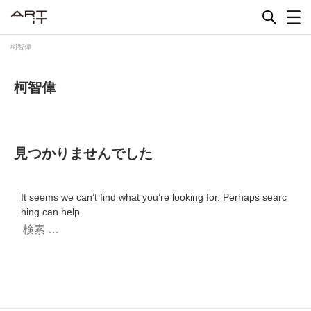
Skip
to
content
柯智偉
柯智偉
見つかりませんでした
It seems we can’t find what you’re looking for. Perhaps searc
hing can help.
検
索: