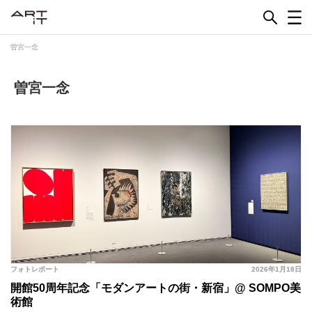
Skip
to
content
曽宮一念
曽宮一念
フォトレポート
2026年1月18日
開館50周年記念「モダンアートの街・新宿」@ SOMPO美
術館