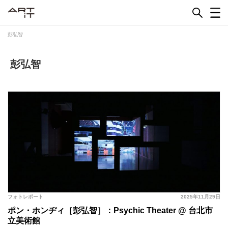
Skip
to
content
彭弘智
彭弘智
フォトレポート
2025年11月29日
ポン・ホンヂィ［彭弘智］：Psychic Theater @ 台北市
立美術館