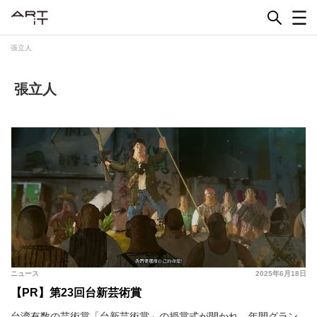
Skip
to
content
張立人
張立人
ニュース
2025年6月18日
【PR】第23回台新芸術賞
台湾有数の芸術賞「台新芸術賞」の授賞式が開かれ、年間グラン