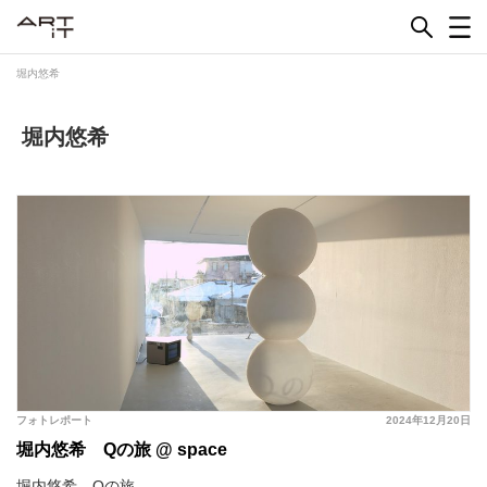
Skip
to
content
堀内悠希
堀内悠希
フォトレポート
2024年12月20日
堀内悠希 Qの旅 @ space
堀内悠希 Qの旅