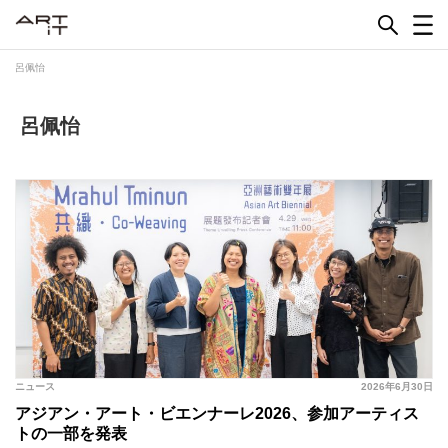
Skip
to
content
呂佩怡
呂佩怡
ニュース
2026年6月30日
アジアン・アート・ビエンナーレ2026、参加アーティス
トの一部を発表