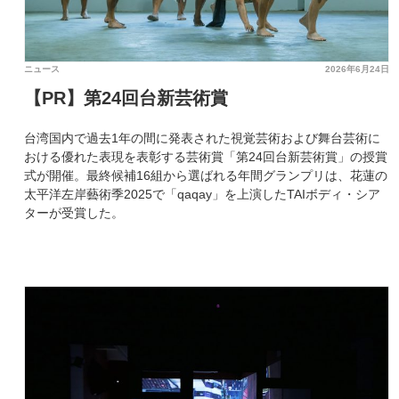
ニュース
2026年6月24日
【PR】第24回台新芸術賞
台湾国内で過去1年の間に発表された視覚芸術および舞台芸術に
おける優れた表現を表彰する芸術賞「第24回台新芸術賞」の授賞
式が開催。最終候補16組から選ばれる年間グランプリは、花蓮の
太平洋左岸藝術季2025で「qaqay」を上演したTAIボディ・シア
ターが受賞した。