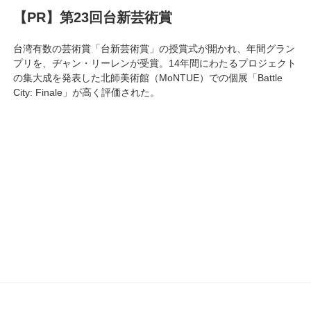
【PR】第23回台新芸術賞
台湾有数の芸術賞「台新芸術賞」の授賞式が開かれ、年間グラン
プリを、ヂャン・リーレンが受賞。14年間にわたるプロジェクト
の集大成を発表した北師美術館（MoNTUE）での個展「Battle
City: Finale」が高く評価された。