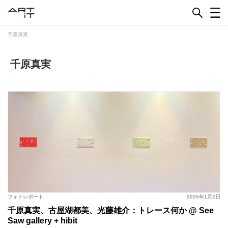
Skip
to
content
千原真実
千原真実
フォトレポート
2025年1月2日
千原真実、古屋湖都美、光藤雄介：トレース何か @ See
Saw gallery + hibit