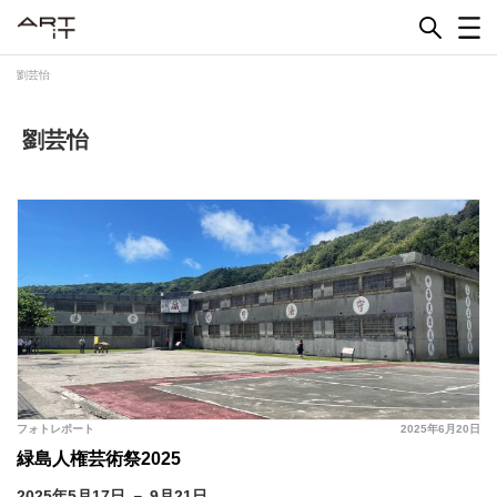
Skip
to
content
劉芸怡
劉芸怡
フォトレポート
2025年6月20日
緑島人権芸術祭2025
2025年5月17日 － 9月21日