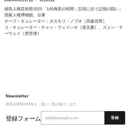
緑島人権芸術祭2025「149海里の時間：忘却に抗う記憶の闘い」
国家人権博物館、台東
チーフ・キュレーター：タカモリ・ノブオ［高森信男］
コ・キュレーター：チャン・ウェイハオ［張文豪］、ズォン・チ
ーウェイ［曾哲偉］
Newsletter
展覧会情報や特集を、週に一度お届けします。
登録フォーム
登録