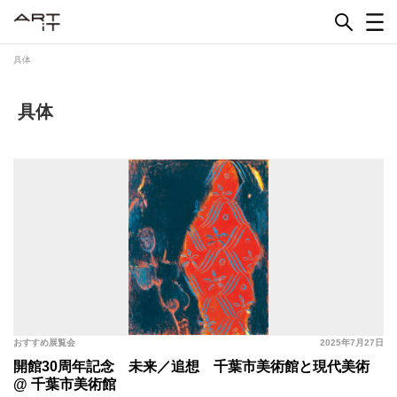
Skip
to
content
具体
具体
おすすめ展覧会
2025年7月27日
開館30周年記念 未来／追想 千葉市美術館と現代美術
@ 千葉市美術館