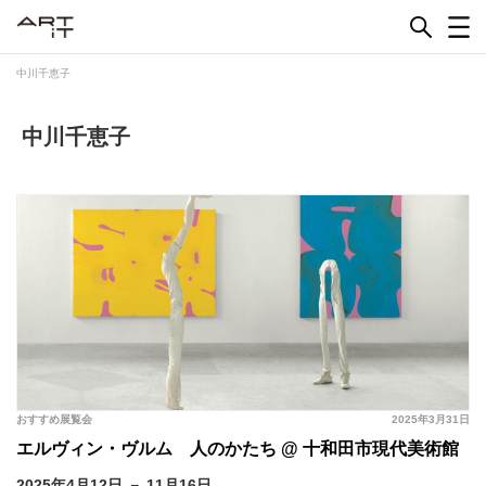
Skip
to
content
中川千恵子
中川千恵子
おすすめ展覧会
2025年3月31日
エルヴィン・ヴルム 人のかたち @ 十和田市現代美術館
2025年4月12日 － 11月16日