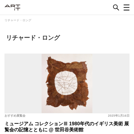
Skip
to
content
リチャード・ロング
リチャード・ロング
おすすめ展覧会
2025年1月16日
ミュージアム コレクションⅢ 1980年代のイギリス美術 展
覧会の記憶とともに @ 世田谷美術館