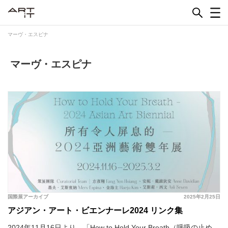
Skip
to
content
マーヴ・エスピナ
マーヴ・エスピナ
国際展アーカイブ
2025年2月25日
アジアン・アート・ビエンナーレ2024 リンク集
2024年11月16日より、「How to Hold Your Breath（呼吸の止め