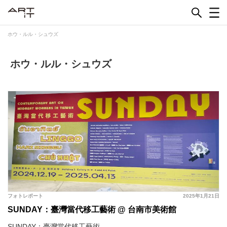
Skip
to
content
ホウ・ルル・シュウズ
ホウ・ルル・シュウズ
フォトレポート
2025年1月21日
SUNDAY：臺灣當代移工藝術 @ 台南市美術館
SUNDAY：臺灣當代移工藝術