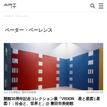
Skip
to
content
ペーター・ベーレンス
ペーター・ベーレンス
おすすめ展覧会
,
豊田市美術館
2025年6月23日
開館30周年記念コレクション展「VISION 星と星図 | 星
図Ⅰ：社会と、世界と」@ 豊田市美術館