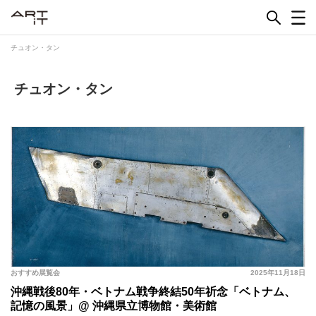
Skip
to
content
チュオン・タン
チュオン・タン
おすすめ展覧会
2025年11月18日
沖縄戦後80年・ベトナム戦争終結50年祈念「ベトナム、
記憶の風景」@ 沖縄県立博物館・美術館