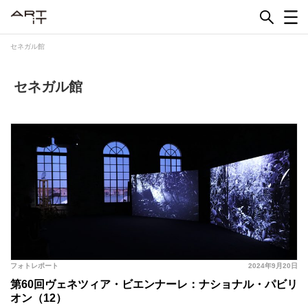
Skip
to
content
セネガル館
セネガル館
フォトレポート
2024年9月20日
第60回ヴェネツィア・ビエンナーレ：ナショナル・パビリ
オン（12）