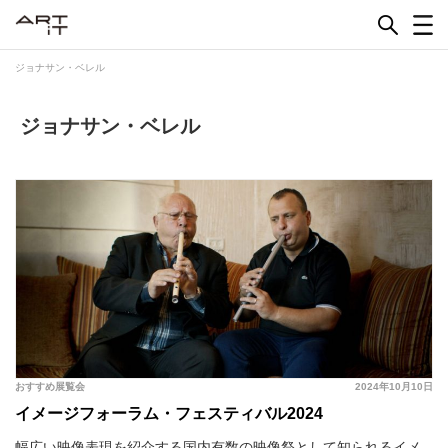
Skip
to
content
ジョナサン・ベレル
ジョナサン・ベレル
おすすめ展覧会
2024年10月10日
イメージフォーラム・フェスティバル2024
幅広い映像表現を紹介する国内有数の映像祭として知られるイメ