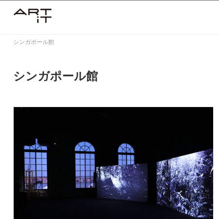
Skip
to
content
シンガポール館
シンガポール館