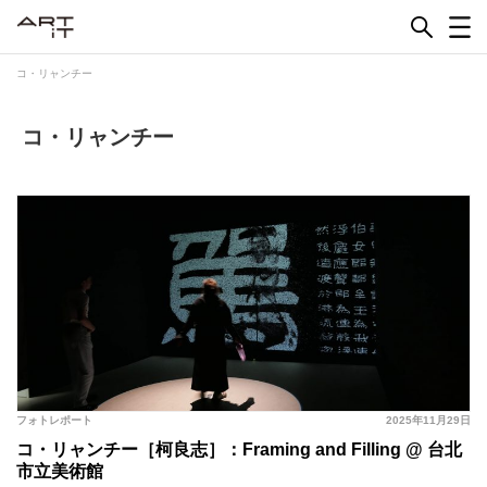
Skip
to
content
コ・リャンチー
コ・リャンチー
フォトレポート
2025年11月29日
コ・リャンチー［柯良志］：Framing and Filling @ 台北
市立美術館