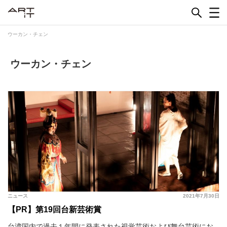
Skip
to
content
ウーカン・チェン
ウーカン・チェン
ニュース
2021年7月30日
【PR】第19回台新芸術賞
台湾国内で過去１年間に発表された視覚芸術および舞台芸術にお