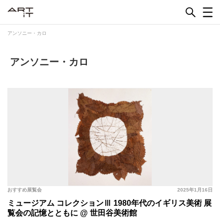
Skip
to
content
アンソニー・カロ
アンソニー・カロ
おすすめ展覧会
2025年1月16日
ミュージアム コレクションⅢ 1980年代のイギリス美術 展
覧会の記憶とともに @ 世田谷美術館