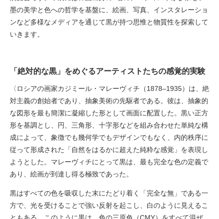
墨の美学と色への哲学を基盤に、絵画、写真、インスタレーショ
ンなど多様なメディアを通じて黒が持つ思惟と物質性を探索して
いきます。
「絶対的な黒」をめぐるアーティストたちの感覚的実験
〈ロシアの画家カジミール・マレーヴィチ（1878–1935）は、絶
対主義の創始者であり、抽象美術の先駆者である。彼は、抽象的
な図形を最も簡潔に凝縮した形として画面に配置した。黒い正方
形を基調とし、円、三角形、十字形などを組み合わせた単純な構
成によって、象徴でも幾何学でもデザインでもなく、内的秩序に
従って形成された「自然をはるかに超えた純粋な感覚」を表現し
ようとした。マレーヴィチにとって黒は、最も完全な色の定義で
あり、絵画が到達し得る極致であった。
黒はすべての色を吸収した末にたどり着く「完全な無」である一
方で、光を受けることで強い反射を起こし、白のように見えるこ
ともある。このように黒は、色の三原色（CMY）をすべて混ぜ