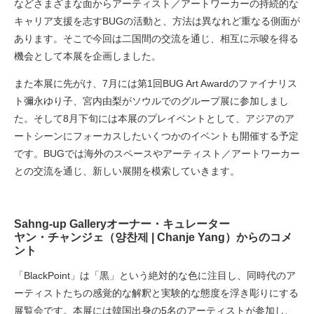
などさまざまな面からアーティスト／アートワーカーの持続的な
キャリア支援を志すBUGの活動と、方法は異なれど重なる側面が
あります。そこで今回は二国間の交流を通じ、相互に示唆を得る
機会として本展を企画しました。
また本展に先がけ、7月には第1回BUG Art Awardのファイナリス
ト彌永ゆり子、宮内由梨がソウルでのグループ展に参加しまし
た。そして8月下旬には本展のプレイベントとして、アジアのア
ートシーンにフォーカスしたいくつかのイベントも開催する予定
です。BUGでは海外のスペースやアーティスト／アートワーカー
との交流を通じ、新しい展開を模索していきます。
Sahng-up Galleryオーナー・キュレーター
ヤン・チャンジェ（양찬제 | Chanje Yang）からのコメ
ント
「BlackPoint」は「黒」という絶対的な色に注目し、同時代のア
ーティストたちの感覚的な解釈と実験的な態度を浮き彫りにする
展覧会です。本展には韓国出身の5名のアーティストが参加し、