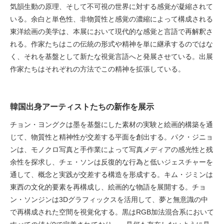
気韻生動の原理、そして不可視の世界に対する感覚が凝縮されて
いる。余白と単色性、非物質性と感覚の濃縮によって構成される
東洋絵画の美学は、本展において現代的な感覚と言語で再解釈さ
れる。作家たちはこの伝統の形式や精神を単に継承するのではな
く、それを基盤として新たな視覚言語へと発展させている。出展
作家たちはそれぞれの方法でこの精神を拡張している。
韓国出身アーティストたちの新作を展示
チョン・ヨングクは墨を基盤にした素材の実験と絵画的構築を通
じて、物質性と精神性が交差する平面を創出する。パク・ジニョ
ンは、モノクロ写真と手作業によって写真メディアの感光性と残
余性を探求し、チェ・ソンは反復的な行為と低いジェスチャーを
通して、概念と実践が交差する構造を形成する。キム・ジミンは
東西の文化的要素を再構成し、絵画的な物語を展開する。チョ
ン・ソンジンは3Dグラフィックスを活用して、夢と無意識の中
で再構成された空間を視覚化する。黒はRGB加法混合系において