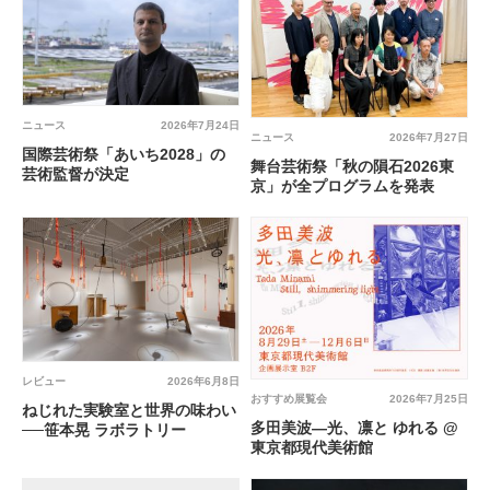
ニュース
2026年7月24日
ニュース
2026年7月27日
国際芸術祭「あいち2028」の
舞台芸術祭「秋の隕石2026東
芸術監督が決定
京」が全プログラムを発表
レビュー
2026年6月8日
おすすめ展覧会
2026年7月25日
ねじれた実験室と世界の味わい
多田美波―光、凛と ゆれる @
──笹本晃 ラボラトリー
東京都現代美術館