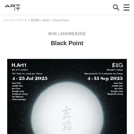
Skip
to
content
パートナーブース
>
美術館
>
BUG
>
Black Point
BUG
2025年8月25日
Black Point