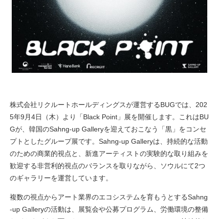
株式会社リクルートホールディングスが運営するBUGでは、202
5年9月4日（木）より「Black Point」展を開催します。これはBU
Gが、韓国のSahng-up Galleryを迎えておこなう「黒」をコンセ
プトとしたグループ展です。Sahng-up Galleryは、持続的な活動
のための商業的視点と、新進アーティストの実験的な取り組みを
歓迎する非営利的視点のバランスを取りながら、ソウルにて2つ
のギャラリーを運営しています。
複数の視点からアート業界のエコシステムを育もうとするSahng
-up Galleryの活動は、展覧会や公募プログラム、労働環境の整備