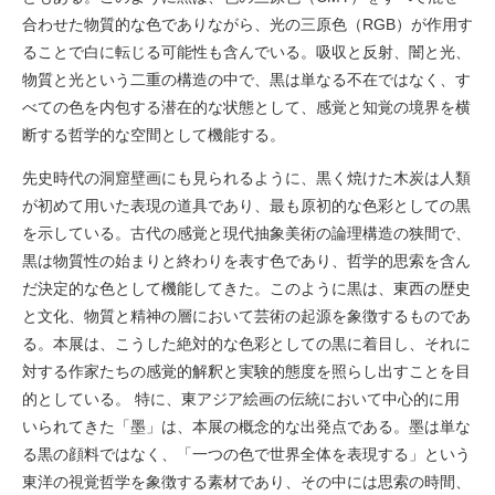
合わせた物質的な色でありながら、光の三原色（RGB）が作用す
ることで白に転じる可能性も含んでいる。吸収と反射、闇と光、
物質と光という二重の構造の中で、黒は単なる不在ではなく、す
べての色を内包する潜在的な状態として、感覚と知覚の境界を横
断する哲学的な空間として機能する。
先史時代の洞窟壁画にも見られるように、黒く焼けた木炭は人類
が初めて用いた表現の道具であり、最も原初的な色彩としての黒
を示している。古代の感覚と現代抽象美術の論理構造の狭間で、
黒は物質性の始まりと終わりを表す色であり、哲学的思索を含ん
だ決定的な色として機能してきた。このように黒は、東西の歴史
と文化、物質と精神の層において芸術の起源を象徴するものであ
る。本展は、こうした絶対的な色彩としての黒に着目し、それに
対する作家たちの感覚的解釈と実験的態度を照らし出すことを目
的としている。 特に、東アジア絵画の伝統において中心的に用
いられてきた「墨」は、本展の概念的な出発点である。墨は単な
る黒の顔料ではなく、「一つの色で世界全体を表現する」という
東洋の視覚哲学を象徴する素材であり、その中には思索の時間、