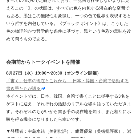
すべての値が0で定義されており、一見何も存在しないように見
えるこの「0」の状態は、すべての色を内包する潜在的な空間で
もある。墨はこの無限性を象徴し、一つの色で世界を表現すると
いう哲学を内包している。《ブラック ポイント》は、こうした
色の物理的かつ哲学的な条件に基づき、黒という色彩の意味を改
めて問うものである。
会期前からトークイベントを開催
8月27日（水）19:00〜20:30（オンライン開催）
「書く」仕事の現在とこれから──日本・韓国・台湾で活動する
書き手たちが語る
本イベントでは、日本、韓国、台湾で書くことに従事する3名を
ゲストに迎え、それぞれの活動のリアルな姿を語っていただきま
す。それぞれのちがいから書き手の現在地を知り、また相互に示
唆を得る機会になりましたら幸いです。
▼登壇者：中島水緒（美術批評）、紺野優希（美術批評家）、岩