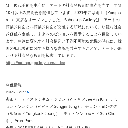
は、現代美術を中心に、アートの社会的役割に焦点を当て、年間
10回以上の展覧会を開催しています。2021年には龍山（Yongsa
n）に支店をオープンしました。Sahng-up Galleryは、アートの
商業的側面と非商業的側面が交差する領域において、明確な社会
的価値を定義し、未来へのビジョンを提示することを目指してい
ます。急速に変化する社会構造と予測不可能な危機の時代に、韓
国の現代美術に関する様々な言説を共有することで、アートが果
たせる社会的な役割を模索しています。
https://sahngupgallery.com/index
開催情報
Black Point
参加アーティスト：キム・ジミン（김지민／JeeMin Kim）、チ
ョン・ソンジン（정성진／Sungjin Jung）、チョン・ヨングク
（정용국／Yongkook Jeong）、チェ・ソン（최선／Sun Cho
i）、Area Park
会期：2025年9月4日（木）–9月15日（月・祝）