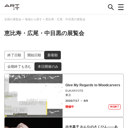
Skip
to
content
全国の展覧会
>
地域から探す
>
恵比寿・広尾・中目黒の展覧会
恵比寿・広尾・中目黒の展覧会
終了日順
開始日順
新着順
会期終了も含む
本日開催のみ
Give My Regards to Woodcarvers
EUKARYOTE
東京
2026/7/17 － 8/9
開催中
本日終了
出光真子 おんなのさくひん――あ