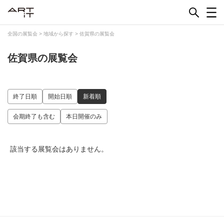
Skip
to
content
全国の展覧会
>
地域から探す
>
佐賀県の展覧会
佐賀県の展覧会
終了日順
開始日順
新着順
会期終了も含む
本日開催のみ
該当する展覧会はありません。