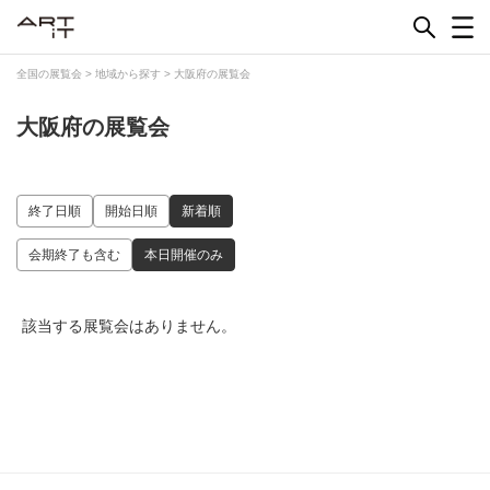
Skip
to
content
全国の展覧会
>
地域から探す
>
大阪府の展覧会
大阪府の展覧会
終了日順
開始日順
新着順
会期終了も含む
本日開催のみ
該当する展覧会はありません。