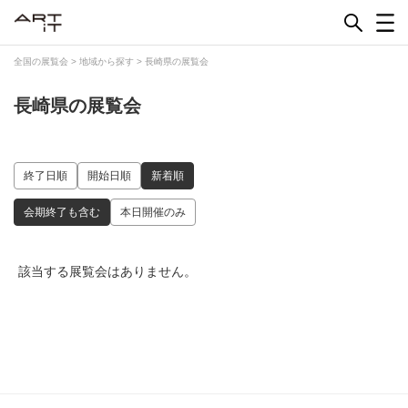
Skip
to
content
全国の展覧会
>
地域から探す
>
長崎県の展覧会
長崎県の展覧会
終了日順
開始日順
新着順
会期終了も含む
本日開催のみ
該当する展覧会はありません。