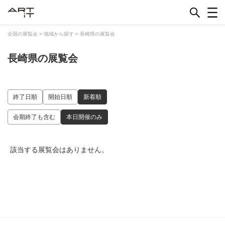
Skip
to
content
全国の展覧会
>
地域から探す
>
長崎県の展覧会
長崎県の展覧会
終了日順
開始日順
新着順
会期終了も含む
本日開催のみ
該当する展覧会はありません。