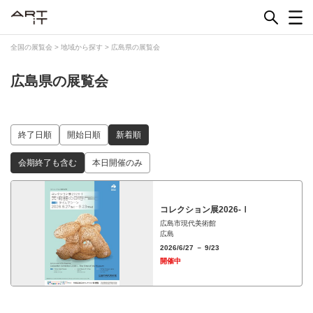
Skip
to
content
全国の展覧会
>
地域から探す
>
広島県の展覧会
広島県の展覧会
終了日順
開始日順
新着順
会期終了も含む
本日開催のみ
コレクション展2026-Ⅰ
広島市現代美術館
広島
2026/6/27 － 9/23
開催中