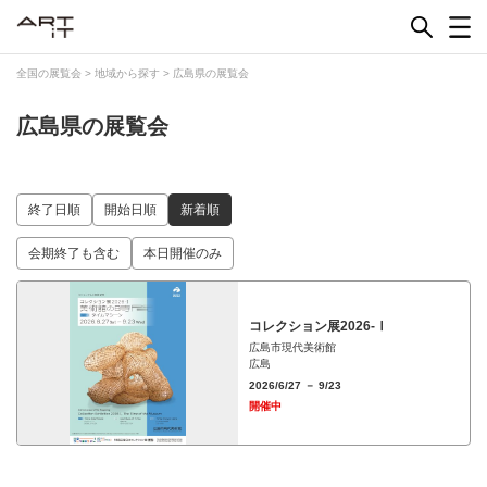
Skip
to
content
全国の展覧会
>
地域から探す
>
広島県の展覧会
広島県の展覧会
終了日順
開始日順
新着順
会期終了も含む
本日開催のみ
コレクション展2026-Ⅰ
広島市現代美術館
広島
2026/6/27 － 9/23
開催中