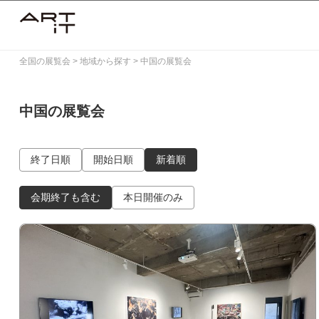
Skip
to
content
全国の展覧会
>
地域から探す
>
中国の展覧会
中国の展覧会
終了日順
開始日順
新着順
会期終了も含む
本日開催のみ