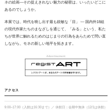
ネの絵画―その捉えきれない魅力の秘密は、いったいどこに
あるのでしょうか。
本展では、時代を映し出す最も鋭敏な「目」 ― 国内外18組
の現代作家たちのまなざしを通じて、「みる」という、私た
ちが世界に触れるためのはじまりの行為をあらためて問い直
しながら、モネの新しい地平を拓きます。
Advertisement
ポーラ美術館
〒250-0631 神奈川県足柄下郡箱根町仙石
アクセス
原小塚山1285
9:00–17:00（入館は16:30まで）／ 休館日：会期中無休（12/1は休館）