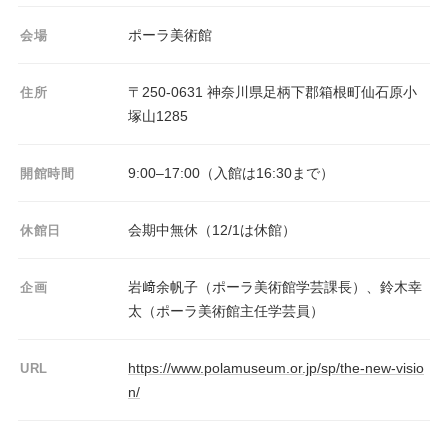
ポーラ美術館
会場
〒250-0631 神奈川県足柄下郡箱根町仙石原小
住所
塚山1285
9:00–17:00（入館は16:30まで）
開館時間
会期中無休（12/1は休館）
休館日
岩﨑余帆子（ポーラ美術館学芸課長）、鈴木幸
企画
太（ポーラ美術館主任学芸員）
https://www.polamuseum.or.jp/sp/the-new-visio
URL
n/