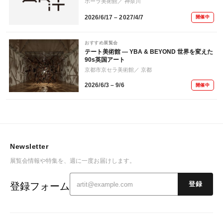
ポーラ美術館
／ 神奈川
2026/6/17 – 2027/4/7
開催中
おすすめ展覧会
テート美術館 ― YBA & BEYOND 世界を変えた
90s英国アート
京都市京セラ美術館
／ 京都
2026/6/3 – 9/6
開催中
Newsletter
展覧会情報や特集を、週に一度お届けします。
登録フォーム
登録