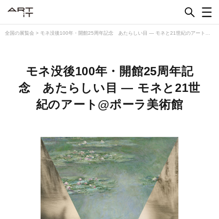
Skip
to
content
全国の展覧会
>
モネ没後100年・開館25周年記念 あたらしい目 ― モネと21世紀のアート@
ポーラ美術館
モネ没後100年・開館25周年記
念 あたらしい目 ― モネと21世
紀のアート@ポーラ美術館