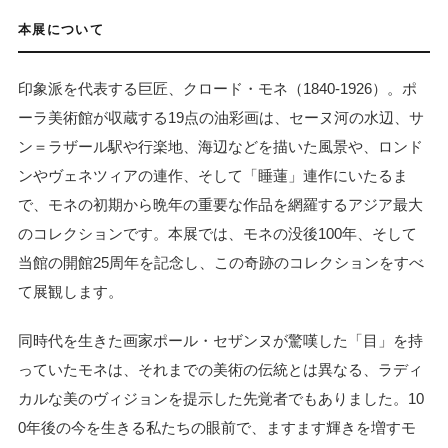
本展について
印象派を代表する巨匠、クロード・モネ（1840-1926）。ポ
ーラ美術館が収蔵する19点の油彩画は、セーヌ河の水辺、サ
ン＝ラザール駅や行楽地、海辺などを描いた風景や、ロンド
ンやヴェネツィアの連作、そして「睡蓮」連作にいたるま
で、モネの初期から晩年の重要な作品を網羅するアジア最大
のコレクションです。本展では、モネの没後100年、そして
当館の開館25周年を記念し、この奇跡のコレクションをすべ
て展観します。
同時代を生きた画家ポール・セザンヌが驚嘆した「目」を持
っていたモネは、それまでの美術の伝統とは異なる、ラディ
カルな美のヴィジョンを提示した先覚者でもありました。10
0年後の今を生きる私たちの眼前で、ますます輝きを増すモ