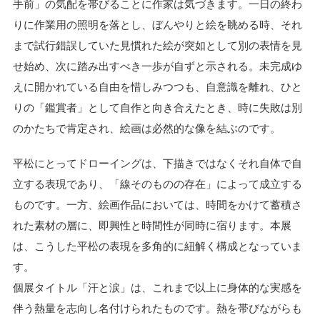
手前」の気配を帯びることに作家は気づきます。一日の終わ
りに作業用の照明を落とし、ぼんやりと絵を眺める時、それ
まで試行錯誤していた見慣れた絵が突如として別の表情を見
せ始め、次に踏み出すべき一歩が自ずと示される。未完成ゆ
えに開かれている自由を惜しみつつも、自意識を離れ、ひと
りの「鑑賞者」として自作と向き合えたとき、時に失敗は別
のかたちで肯定され、絵画は必然的な像を結ぶのです。
平松にとってドローイングは、下描きではなくそれ自体で自
立する表現であり、「線そのものの存在」によって成立する
ものです。一方、絵画作品においては、時間をかけて蓄積さ
れた素材の層に、即興性と時間性が同時に宿ります。本展
は、こうした平松の表現を多角的に紐解く構成となっていま
す。
個展タイトル「汗と涙」は、これまで以上に身体的な実感を
伴う熱量を志向し名付けられたものです。熱を帯びながらも