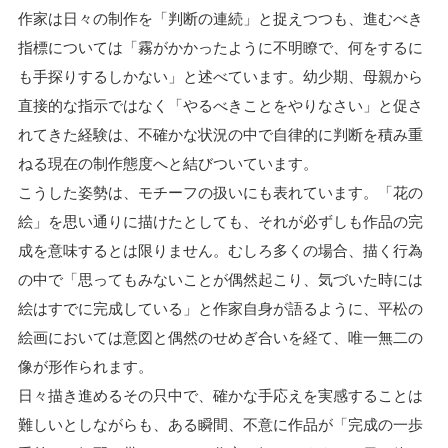
作家は日々の制作を「判断の連続」と捉えつつも、進むべき
指標については「霧がかかったように不明瞭で、何をするに
も手探りするしかない」と述べています。幼少期、母親から
直接的な指示ではなく「やるべきことをやりなさい」と促さ
れてきた経験は、不確かな状況の中で自律的に判断を積み重
ねる現在の制作態度へと結びついています。
こうした姿勢は、モチーフの扱いにも表れています。「花の
絵」を思い通りに描けたとしても、それが必ずしも作品の完
成を意味するとは限りません。むしろ多くの場合、描く行為
の中で「思ってもみないことが偶然起こり、気づいた時には
絵はすでに完成している」と作家自身が語るように、平松の
絵画においては意図と偶然のせめぎ合いを経て、唯一無二の
像が形作られます。
日々描き進めるその只中で、確かな手応えを実感することは
難しいとしながらも、ある瞬間、不意に作品が「完成の一歩