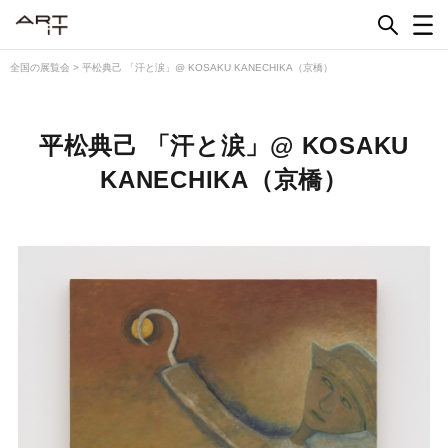
Skip
to
content
全国の展覧会
>
平松典己 「汗と涙」@ KOSAKU KANECHIKA（京橋）
平松典己 「汗と涙」@ KOSAKU
KANECHIKA（京橋）