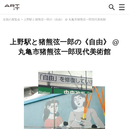
Skip
to
content
全国の展覧会
>
上野駅と猪熊弦一郎の《自由》 @ 丸亀市猪熊弦一郎現代美術館
上野駅と猪熊弦一郎の《自由》 @
丸亀市猪熊弦一郎現代美術館