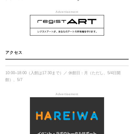
Advertisement
丸亀市猪熊弦一郎現代美術館 3階展示
室C、2階展示室A
アクセス
〒763-0022 香川県丸亀市浜町80-1
10:00–18:00（入館は17:30まで）／ 休館日：月（ただし、5/4日開
館）、5/7
Advertisement