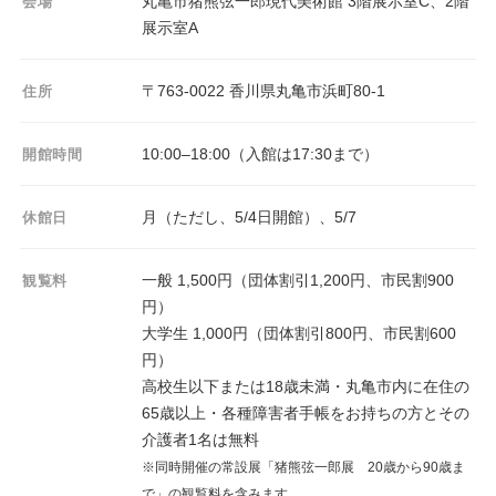
丸亀市猪熊弦一郎現代美術館 3階展示室C、2階
会場
展示室A
〒763-0022 香川県丸亀市浜町80-1
住所
10:00–18:00（入館は17:30まで）
開館時間
月（ただし、5/4日開館）、5/7
休館日
一般 1,500円（団体割引1,200円、市民割900
観覧料
円）
大学生 1,000円（団体割引800円、市民割600
円）
高校生以下または18歳未満・丸亀市内に在住の
65歳以上・各種障害者手帳をお持ちの方とその
介護者1名は無料
※同時開催の常設展「猪熊弦一郎展 20歳から90歳ま
で」の観覧料を含みます。