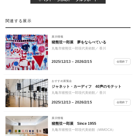
関連する展示
展示情報
猪熊弦一郎展 夢をならべている
丸亀市猪熊弦一郎現代美術館
／ 香川
2025/12/13 – 2026/2/15
会期終了
おすすめ展覧会
ジャネット・カーディフ 40声のモテット
丸亀市猪熊弦一郎現代美術館
／ 香川
2025/12/13 – 2026/2/15
会期終了
展示情報
猪熊弦一郎展 Since 1955
丸亀市猪熊弦一郎現代美術館（MIMOCA）