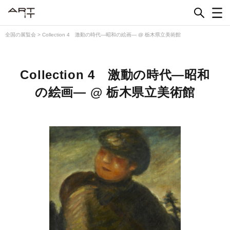
Skip
to
content
全国の展覧会
>
Collection 4 激動の時代―昭和の絵画― @ 栃木県立美術館
Collection 4 激動の時代―昭和
の絵画― @ 栃木県立美術館