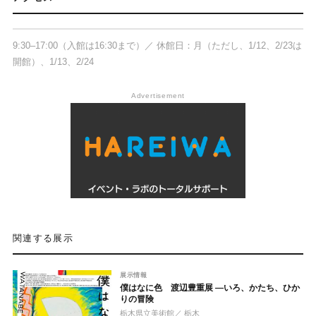
〒320-0043 栃木県宇都宮市桜4-2-7
9:30–17:00（入館は16:30まで）／ 休館日：月（ただし、1/12、2/23は
開館）、1/13、2/24
Advertisement
関連する展示
展示情報
僕はなに色 渡辺豊重展 ―いろ、かたち、ひか
りの冒険
栃木県立美術館
／ 栃木