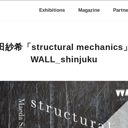
Exhibitions
Magazine
Partne
紗希「structural mechanic
WALL_shinjuku