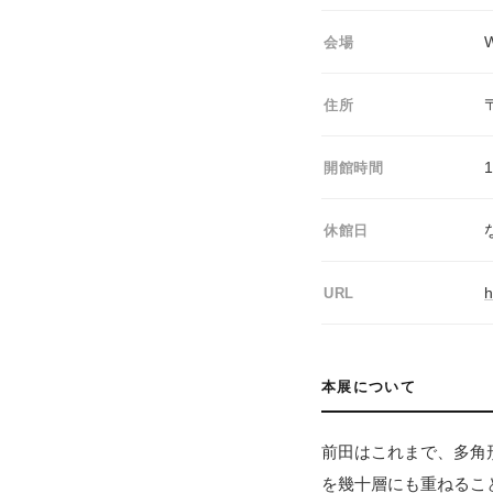
W
会場
住所
1
開館時間
休館日
h
URL
本展について
前田はこれまで、多角
を幾十層にも重ねるこ