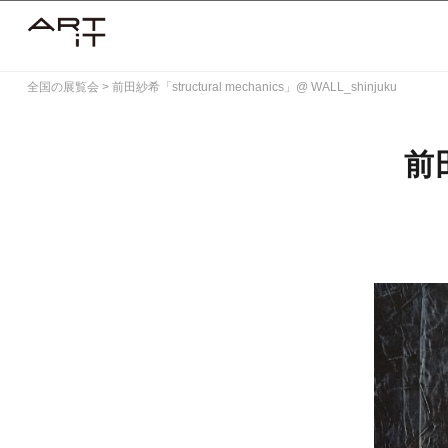
Skip
to
content
全国の展覧会
>
前田紗希「structural mechanics」@ WALL_shinjuku
前田