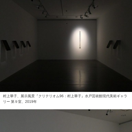
村上華子、展示風景『クリテリオム96：村上華子』水戸芸術館現代美術ギャラ
リー 第９室、2019年