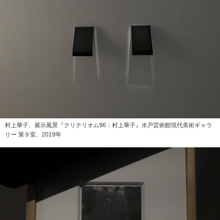
村上華子、展示風景『クリテリオム96：村上華子』水戸芸術館現代美術ギャラ
リー 第９室、2019年