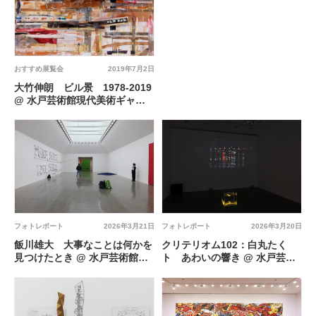
おすすめ展覧会
2019年7月2日
大竹伸朗 ビル景 1978-2019
@ 水戸芸術館現代美術ギャラ
リー
フォトレポート
2026年3月21日
フォトレポート
2026年3月20日
飯川雄大 大事なことは何かを
クリテリオム102：白丸たく
見つけたとき @ 水戸芸術館現
ト あわいの響き @ 水戸芸術
代美術ギャラリー
館現代美術ギャラリー 第9室