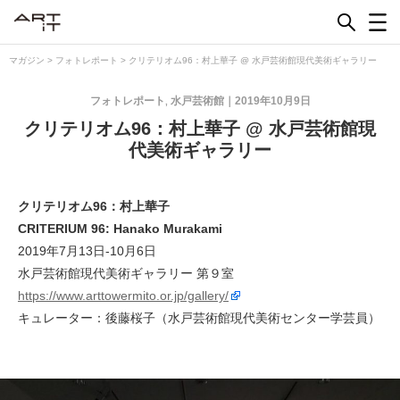
Skip
to
content
マガジン
>
フォトレポート
>
クリテリオム96：村上華子 @ 水戸芸術館現代美術ギャラリー
フォトレポート
水戸芸術館
2019年10月9日
,
クリテリオム96：村上華子 @ 水戸芸術館現
代美術ギャラリー
クリテリオム96：村上華子
CRITERIUM 96: Hanako Murakami
2019年7月13日-10月6日
水戸芸術館現代美術ギャラリー 第９室
https://www.arttowermito.or.jp/gallery/
キュレーター：後藤桜子（水戸芸術館現代美術センター学芸員）