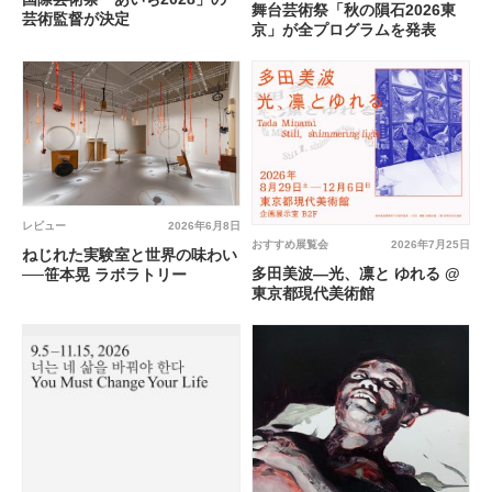
舞台芸術祭「秋の隕石2026東
芸術監督が決定
京」が全プログラムを発表
レビュー
2026年6月8日
おすすめ展覧会
2026年7月25日
ねじれた実験室と世界の味わい
多田美波―光、凛と ゆれる @
──笹本晃 ラボラトリー
東京都現代美術館