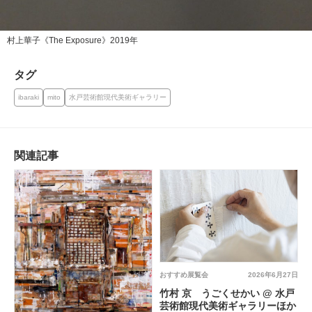
村上華子《The Exposure》2019年
タグ
ibaraki
mito
水戸芸術館現代美術ギャラリー
関連記事
おすすめ展覧会
2026年6月27日
竹村 京 うごくせかい @ 水戸
芸術館現代美術ギャラリーほか