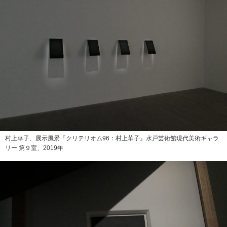
村上華子、展示風景『クリテリオム96：村上華子』水戸芸術館現代美術ギャラ
リー 第９室、2019年