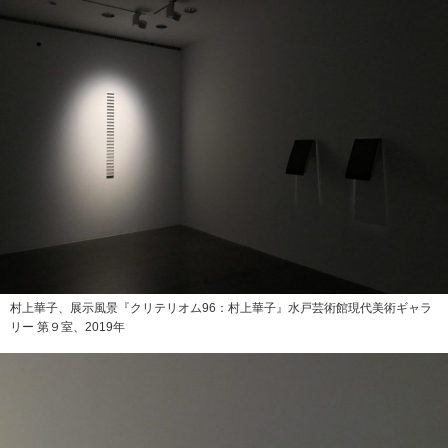
村上華子、展示風景『クリテリオム96：村上華子』水戸芸術館現代美術ギャラ
リー 第９室、2019年