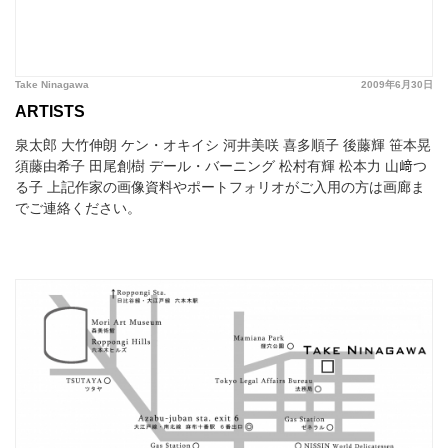
Take Ninagawa
2009年6月30日
ARTISTS
泉太郎 大竹伸朗 ケン・オキイシ 河井美咲 喜多順子 後藤輝 笹本晃
須藤由希子 田尾創樹 デール・バーニング 松村有輝 松本力 山﨑つ
る子 上記作家の画像資料やポートフォリオがご入用の方は画廊ま
でご連絡ください。