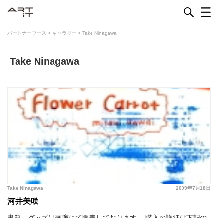
Skip
to
content
パートナーブース
>
ギャラリー
>
Take Ninagawa
Take Ninagawa
Take Ninagawa
2009年7月18日
河井美咲
書籍、グッズは画廊にて販売しております。 購入の詳細は下記の