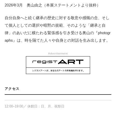
2026年3月 奥山由之（本展ステートメントより抜粋）
自分自身へと続く継承の歴史に対する敬意や感慨の念、そし
て個人としての選択や暗黙の規範、そのような「継承と自
律」のあいだに横たわる緊張感を引き受ける奥山の『photogr
aphs』は、時を隔てた人々や自身との対話を生み出します。
Advertisement
タカ・イシイギャラリー フォトグラフ
ィー / フィルム
〒106-0032 東京都港区六本木5-17-1
アクセス
AXISビル 2F
12:00–19:00／ 休館日：日、月、祝祭日