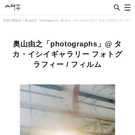
Skip
to
content
全国の展覧会
>
奥山由之「photographs」@ タカ・イシイギャラリー フォトグラフィー / フィ
ルム
奥山由之「photographs」@ タ
カ・イシイギャラリー フォトグ
ラフィー / フィルム