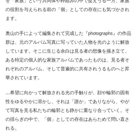
を「家族」という共同体や枠組みの中で捉えうる一方、家族
の役割を与えられる前の「個」としての存在にも気づかされ
ます。
奥山の手によって編集されて完成した『photographs』の作品
群は、元のアルバム写真に写っていた人物を光のように解放
しています。そこに生じる余白は見る者の想像を掻き立て、
ある特定の個人的な家族アルバムであったものは、見る者そ
れぞれのアルバム、そして普遍的に共有されうるものへと昇
華されています。
…希望に向かって解放される光の手触りが、顔や輪郭の固有
性をゆるやかに溶かし、それは「誰か」でありながら、やが
て写真を見る私たちの輪郭とも静かに重なり合っていく。そ
の揺らぎの中で、「個」としての存在はあらためて問い直さ
れる。