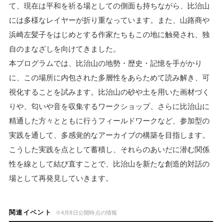
て、現在は平和を祈る場としての側面も持ちながら、比治山
には多様なレイヤーが折り重なっています。また、山路商や
浜崎左髪子をはじめとする作家たちもこの地に触発され、独
自のまなざしを向けてきました。
本プログラムでは、比治山の地勢・歴史・記憶を手がかり
に、この場所に内包された多層性をあらためて読み解き、可
視化することを試みます。比治山の砂や土を用いた画材づく
りや、匂いや音を収集するワークショップ、さらに比治山に
精通した方々とともに行うフィールドワークなど、参加型の
実践を通して、多感覚的なアーカイブの構築を目指します。
こうした実践を点として蓄積し、それらのあいだに潜む関係
性を線として結び直すことで、比治山を新たな創造的対話の
場として再発見していきます。
関連イベント
※4月8日公開時点の情報