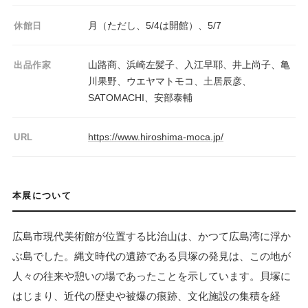
月（ただし、5/4は開館）、5/7
休館日
山路商、浜崎左髪子、入江早耶、井上尚子、亀
出品作家
川果野、ウエヤマトモコ、土居辰彦、
SATOMACHI、安部泰輔
https://www.hiroshima-moca.jp/
URL
本展について
広島市現代美術館が位置する比治山は、かつて広島湾に浮か
ぶ島でした。縄文時代の遺跡である貝塚の発見は、この地が
人々の往来や憩いの場であったことを示しています。貝塚に
はじまり、近代の歴史や被爆の痕跡、文化施設の集積を経