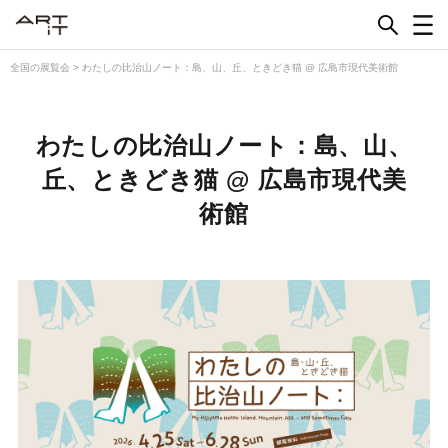
Skip
to
content
全国の展覧会
>
わたしの比治山ノート：島、山、丘、ときどき猫 @ 広島市現代美術館
わたしの比治山ノート：島、山、
丘、ときどき猫 @ 広島市現代美
術館