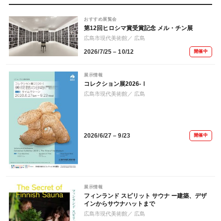
おすすめ展覧会
第12回ヒロシマ賞受賞記念 メル・チン展
広島市現代美術館
／ 広島
2026/7/25 – 10/12
開催中
展示情報
コレクション展2026-Ⅰ
広島市現代美術館
／ 広島
2026/6/27 – 9/23
開催中
展示情報
フィンランド スピリット サウナ ー建築、デザ
インからサウナハットまで
広島市現代美術館
／ 広島