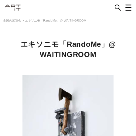
Skip
to
content
全国の展覧会
>
エキソニモ「RandoMe」@ WAITINGROOM
エキソニモ「RandoMe」@
WAITINGROOM