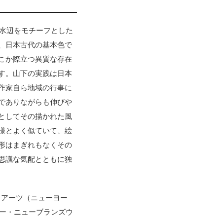
や水辺をモチーフとした
、日本古代の基本色で
こか際立つ異質な存在
す。山下の実践は日本
作家自ら地域の行事に
でありながらも伸びや
としてその描かれた風
様とよく似ていて、絵
形はまぎれもなくその
思議な気配とともに独
ル・アーツ（ニューヨー
ジー・ニューブランズウ