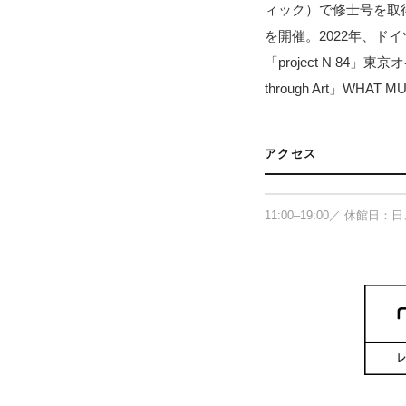
ィック）で修士号を取
を開催。2022年、ドイツF
「project N 84」東京
through Art」W
タカ・イシイギャラ
アクセス
〒104-0031 東京都中央区
11:00–19:00／ 休館日