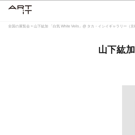
Skip
to
content
全国の展覧会
>
山下紘加 「白気 White Veils」@ タカ・イシイギャラリー（
山下紘加 