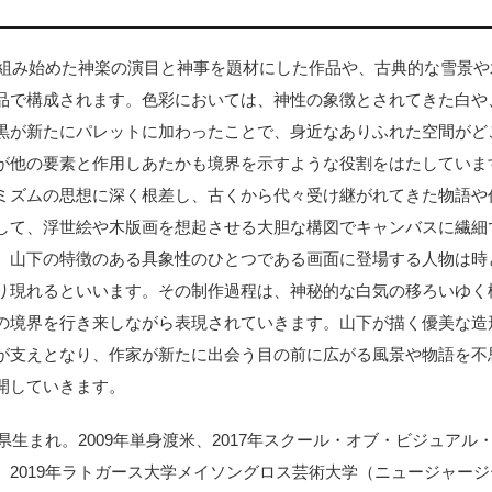
取り組み始めた神楽の演目と神事を題材にした作品や、古典的な雪景
品で構成されます。色彩においては、神性の象徴とされてきた白や
黒が新たにパレットに加わったことで、身近なありふれた空間がど
が他の要素と作用しあたかも境界を示すような役割をはたしていま
ミズムの思想に深く根差し、古くから代々受け継がれてきた物語や
して、浮世絵や木版画を想起させる大胆な構図でキャンバスに繊細
。山下の特徴のある具象性のひとつである画面に登場する人物は時
り現れるといいます。その制作過程は、神秘的な白気の移ろいゆく
の境界を行き来しながら表現されていきます。山下が描く優美な造
が支えとなり、作家が新たに出会う目の前に広がる風景や物語を不
開していきます。
庫県生まれ。2009年単身渡米、2017年スクール・オブ・ビジュア
、2019年ラトガース大学メイソングロス芸術大学（ニュージャー