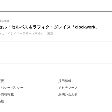
展示情報
セル・セルパス＆ラフィク・グレイス「clockwork」
タカ・イシイギャラリー（京橋）
／ 東京
概要
採用情報
イバシーポリシー
メセナブース
会情報掲載
お問い合わせ
掲載