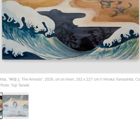
ita, “神迎え The Arrivals”, 2026, oil on linen, 162 x 227 cm © Hiroka Yamashita. Co
 Photo: Yuji Taneki