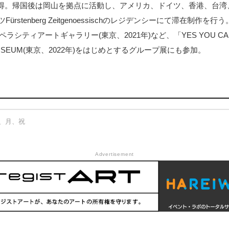
得。帰国後は岡山を拠点に活動し、アメリカ、ドイツ、香港、台湾
ürstenberg Zeitgenoessischのレジデンシーにて滞在制作を
オペラシティアートギャラリー(東京、2021年)など、「YES YOU CAN: The S
HAT MUSEUM(東京、2022年)をはじめとするグループ展にも参加。
リー（京橋）
京橋1-7-1 TODA BUILDING 3F
：日、月、祝
Advertisement