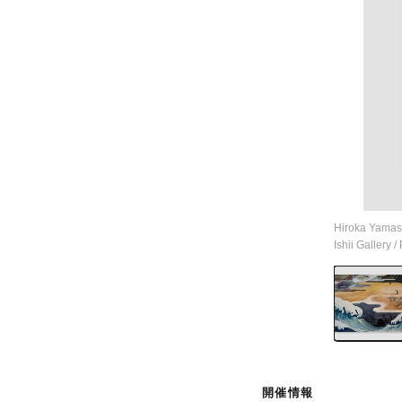
Hiroka Yamash
Ishii Gallery /
開催情報