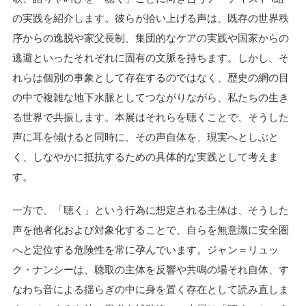
の実践を紹介します。彼らが拾い上げる声は、既存の世界秩
序からの逸脱や家父長制、集団的なケアの実践や国家からの
逃避といったそれぞれに固有の文脈を持ちます。しかし、そ
れらは個別の事象として存在するのではなく、歴史の網の目
の中で複雑な地下水脈としてつながりながら、私たちの生き
る世界で共振します。本展はそれらを聴くことで、そうした
声に耳を傾けると同時に、その声自体を、現実へとしぶと
く、しなやかに抵抗するための具体的な実践として考えま
す。
一方で、「聴く」という行為に想定される主体は、そうした
声を他者化および対象化することで、自らを無意識に安全圏
へと定位する危険性を常に孕んでいます。ジャン＝リュッ
ク・ナンシーは、聴取の主体を反響や共鳴の場それ自体、す
なわち音による揺らぎの中に身を置く存在として読み直しま