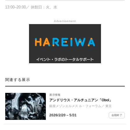
13:00–20:00／ 休館日：火、水
Advertisement
関連する展示
展示情報
アンドリウス・アルチュニアン「Obol」
銀座メゾンエルメス ル・フォーラム
／ 東京
2026/2/20 – 5/31
会期終了