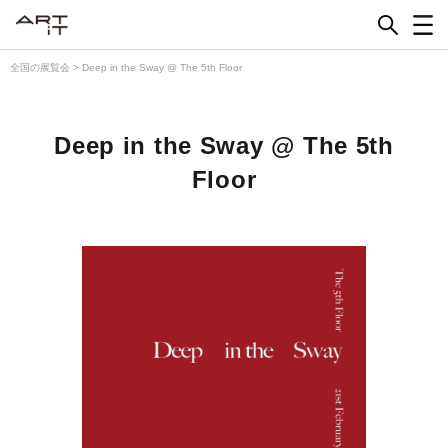
Skip
to
content
全国の展覧会
>
Deep in the Sway @ The 5th Floor
Deep in the Sway @ The 5th
Floor