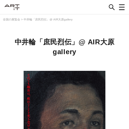
Skip
to
content
全国の展覧会
>
中井輪「庶民烈伝」@ AIR大原gallery
中井輪「庶民烈伝」@ AIR大原
gallery