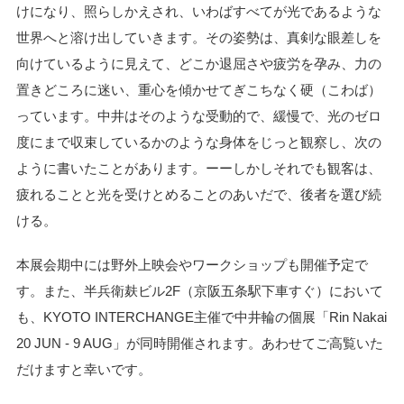
けになり、照らしかえされ、いわばすべてが光であるような
世界へと溶け出していきます。その姿勢は、真剣な眼差しを
向けているように見えて、どこか退屈さや疲労を孕み、力の
置きどころに迷い、重心を傾かせてぎこちなく硬（こわば）
っています。中井はそのような受動的で、緩慢で、光のゼロ
度にまで収束しているかのような身体をじっと観察し、次の
ように書いたことがあります。ーーしかしそれでも観客は、
疲れることと光を受けとめることのあいだで、後者を選び続
ける。
本展会期中には野外上映会やワークショップも開催予定で
す。また、半兵衛麸ビル2F（京阪五条駅下車すぐ）において
も、KYOTO INTERCHANGE主催で中井輪の個展「Rin Nakai
20 JUN - 9 AUG」が同時開催されます。あわせてご高覧いた
だけますと幸いです。