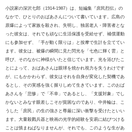
小説家の深沢七郎（1914-1987）は、短編集『庶民烈伝』の
なかで、ひとりのおばあさんについて書いています。広島の
原爆によって家族を殺され、失明し、独居老人・障害者とな
った彼女は、それでも頑なに生活保護を受給せず、補償運動
にも参加せず、「手が動く限りは」と按摩で生計を立ててい
ます。彼女は、被爆の瞬間に見た閃光を「七色に輝く雲」と
呼び、そのなかに神様がいたと信じています。光を浴びたこ
とによって、おばあさんは眼球を焼かれ視力を失うわけです
が、にもかかわらず、彼女はそれを自身が変化した契機であ
るとし、その実感を強く握りしめて生きています。このおば
あさんを「悲惨」で「不幸」であるとし、「支援対象」でし
かないとみなす眼差しこそが貧困なのであり、中井輪は、こ
うした「庶民」の生の強さと尊厳に深い衝撃を受けたといい
ます。大量殺戮兵器と映画の光学的経験を安易に結びつける
ことは慎まねばなりませんが、それでも、このような生があ