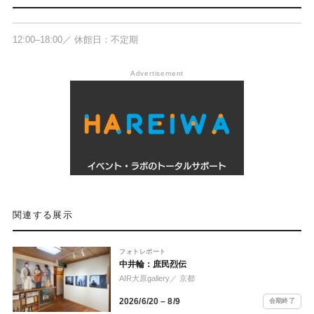
12:00–18:00／ 休館日：不定期
Advertisement
関連する展示
フォトレポート
中井輪：庶民烈伝
AIR大原gallery
／ 京都
2026/6/20 – 8/9
会期終了