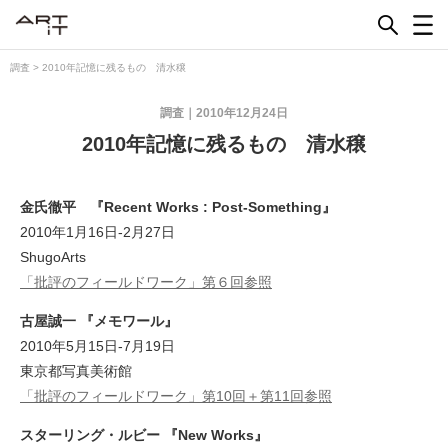
Skip
to
content
調査
>
2010年記憶に残るもの 清水穣
調査
2010年12月24日
2010年記憶に残るもの 清水穣
金氏徹平 『Recent Works : Post-Something』
2010年1月16日-2月27日
ShugoArts
「批評のフィールドワーク」第６回参照
古屋誠一 『メモワール』
2010年5月15日-7月19日
東京都写真美術館
「批評のフィールドワーク」第10回＋第11回参照
スターリング・ルビー 『New Works』