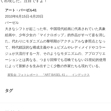
く出現した。注目ですよ！
アート・バーゼル41
2010年6月15日-6月20日
バーゼル
大きなシフトが起こった年。中国現代絵画に代表されていた具象
絵画や、少年少女の「マイクロポップ」的作品がすべて姿を消し
た。代わりにモダニズムの黎明期がアクチュアルな参照点となっ
て、時代錯誤的な構成主義やキュビズムやレディメイドやコラー
ジュが大流行する一方、そのようなモダニズムの、アプロプリエ
ーションとは異なる、つまり回帰でも召喚でもない21世紀的使用
によって新鮮さを生み出すごく少数の作家たちも現れている。
展覧会: フォトレポート 『ART BASEL 41 』 インデックス
タグ