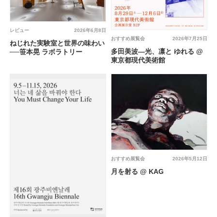
レビュー
2026年6月8日
おすすめ展覧会
2026年7月25日
ねじれた実験室と世界の味わい
多田美波―光、凛と ゆれる @
──笹本晃 ラボラトリー
東京都現代美術館
おすすめ展覧会
2026年5月12日
月を射る @ KAG