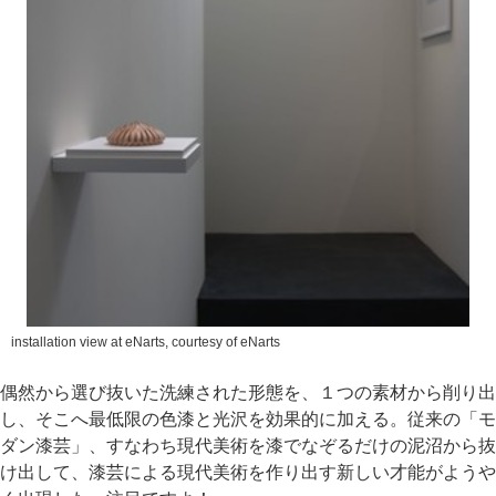
installation view at eNarts, courtesy of eNarts
偶然から選び抜いた洗練された形態を、１つの素材から削り出
し、そこへ最低限の色漆と光沢を効果的に加える。従来の「モ
ダン漆芸」、すなわち現代美術を漆でなぞるだけの泥沼から抜
け出して、漆芸による現代美術を作り出す新しい才能がようや