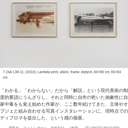
7 24& 138-11
, (2010), Lambda print, allelic, frame, diptych, 60×80 cm, 60×83
cm
「わかる」「わからない」だから「解説」という現代美術の制
度的要請にうんざりし、それと同時に自作の乾いた抽象性に自
家中毒をも覚え始めた作家が、ここ数年続けてきた、立体やオ
ブジェと組み合わせる写真インスタレーションに、現時点での
ディプロマを提出した、という感の個展。
展覧会: フォトレポート 木村友紀 『無題』 IZU PHOTO MUSUEM