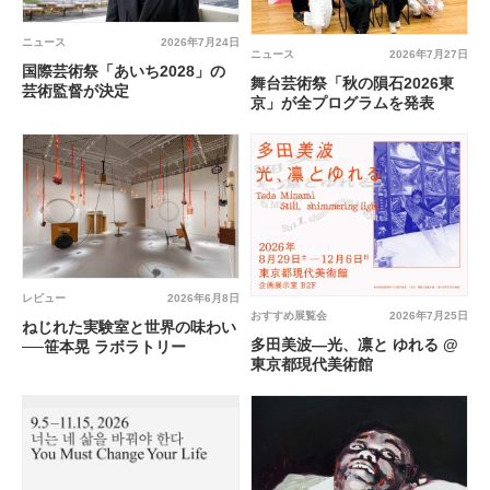
ニュース
2026年7月24日
ニュース
2026年7月27日
国際芸術祭「あいち2028」の
舞台芸術祭「秋の隕石2026東
芸術監督が決定
京」が全プログラムを発表
レビュー
2026年6月8日
おすすめ展覧会
2026年7月25日
ねじれた実験室と世界の味わい
多田美波―光、凛と ゆれる @
──笹本晃 ラボラトリー
東京都現代美術館