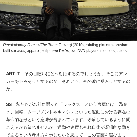
Revolutionary Forces (The Three Tasters)
(2010), rotating platforms, custom
built surfaces, apparel, script, two DVDs, two DVD players, monitors, actors.
ART iT
その目眩いにどう対応するのでしょうか。そこにアン
カーを下ろそうとするのか、それとも、その波に乗ろうとするの
か。
SS
私たちが名前に選んだ「ラックス」という言葉には、渦巻
き、回転、ムーブメントやキネシスといった運動における存在の
革命的な形という意味が含まれています。矛盾しているように聞
こえるかも知れませんが、運動や速度もそれ自体が瞑想的な動き
であるという考え方を示したいと思って、この言葉を選びまし