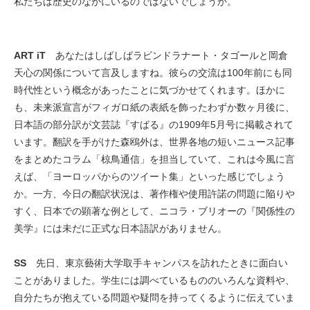
私たちは歴史のなかにいるのではないでしょうか。
ART iT
あなたはしばしばラビンドラナート・タゴールと岡倉
天心の関係について言及しますね。彼らの交流は100年前にも同
時代性という概念があったことに気づかせてくれます。ほかに
も、未来派宣言がフィガロ紙の表紙を飾ったわずか数ヶ月後に、
日本語の部分訳が文芸誌『すばる』の1909年5月号に掲載されて
います。翻訳を手がけた森鴎外は、世界各地の短いニュース記事
をまとめたコラム「椋鳥通信」を担当していて、これは今風に言
えば、「ヨーロッパからのツイート集」といった感じでしょう
か。一方、今日の翻訳状況は、著作権や使用許諾の問題に陥りや
すく、日本での顕著な例として、ニコラ・ブリオーの『関係性の
美学』には未だに正式な日本語訳がありません。
SS
先日、東京藝術大学取手キャンパスを訪れたときに面白い
ことがありました。学生には調べているもののいろんな資料や、
自分たちが抱えている問題や疑問を持ってくるように伝えていま