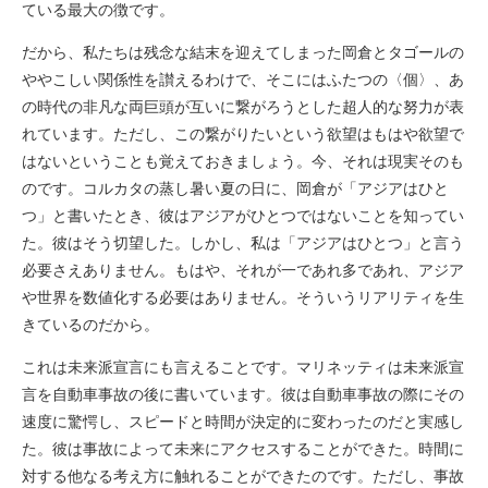
ている最大の徴です。
だから、私たちは残念な結末を迎えてしまった岡倉とタゴールの
ややこしい関係性を讃えるわけで、そこにはふたつの〈個〉、あ
の時代の非凡な両巨頭が互いに繋がろうとした超人的な努力が表
れています。ただし、この繋がりたいという欲望はもはや欲望で
はないということも覚えておきましょう。今、それは現実そのも
のです。コルカタの蒸し暑い夏の日に、岡倉が「アジアはひと
つ」と書いたとき、彼はアジアがひとつではないことを知ってい
た。彼はそう切望した。しかし、私は「アジアはひとつ」と言う
必要さえありません。もはや、それが一であれ多であれ、アジア
や世界を数値化する必要はありません。そういうリアリティを生
きているのだから。
これは未来派宣言にも言えることです。マリネッティは未来派宣
言を自動車事故の後に書いています。彼は自動車事故の際にその
速度に驚愕し、スピードと時間が決定的に変わったのだと実感し
た。彼は事故によって未来にアクセスすることができた。時間に
対する他なる考え方に触れることができたのです。ただし、事故