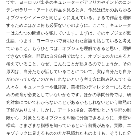
です。ヨーロッパ出身のキュレーターがアフリカやインドのコン
テンポラリー・アートの作品を見るとき、作品はほかのあらゆる
オブジェやイメージと同じように見えている。まるで作品を理解
するためにほかに何も必要ないかのように。ここで、キュレータ
ーはふたつの間違いを犯しています。まずは、そのオブジェが派
生語、つまり、ヨーロッパで発明された言語を話していると考え
ていること。もうひとつは、オブジェを理解できると思い、理解
できない場合、問題は自分自身ではなく、オブジェの方にあると
考えていること。なぜ、こんなことが起きるのでしょうか。その
原因は、自分たちが話していることについて、実は自分たち自身
がわかっていないのかもしれないという考え方に踏み込んでくる
人々を、キュレーターや批評家、美術館のディレクターになるた
めの教育が必要としていないからです。ほかの学問分野では、研
究対象についてわからないことがあるかもしれないという暗黙の
了解があります。しかし、アートの場合、美術史という学問の制
限から、対象となるオブジェを即座に分類できるように、来歴や
様式、さまざまな指標を知っているという前提がある。実際、エ
キゾチックに見えるものの方が見慣れたものよりも、そうした分