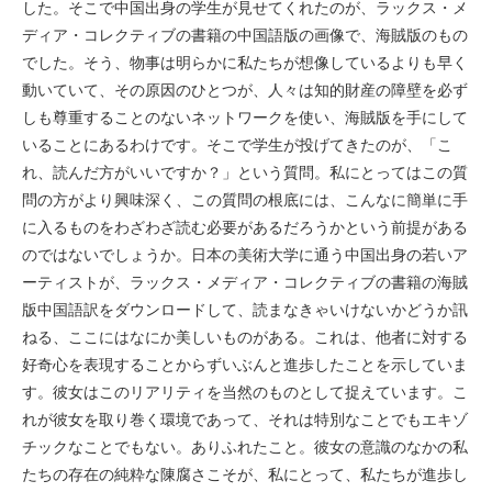
した。そこで中国出身の学生が見せてくれたのが、ラックス・メ
ディア・コレクティブの書籍の中国語版の画像で、海賊版のもの
でした。そう、物事は明らかに私たちが想像しているよりも早く
動いていて、その原因のひとつが、人々は知的財産の障壁を必ず
しも尊重することのないネットワークを使い、海賊版を手にして
いることにあるわけです。そこで学生が投げてきたのが、「こ
れ、読んだ方がいいですか？」という質問。私にとってはこの質
問の方がより興味深く、この質問の根底には、こんなに簡単に手
に入るものをわざわざ読む必要があるだろうかという前提がある
のではないでしょうか。日本の美術大学に通う中国出身の若いア
ーティストが、ラックス・メディア・コレクティブの書籍の海賊
版中国語訳をダウンロードして、読まなきゃいけないかどうか訊
ねる、ここにはなにか美しいものがある。これは、他者に対する
好奇心を表現することからずいぶんと進歩したことを示していま
す。彼女はこのリアリティを当然のものとして捉えています。こ
れが彼女を取り巻く環境であって、それは特別なことでもエキゾ
チックなことでもない。ありふれたこと。彼女の意識のなかの私
たちの存在の純粋な陳腐さこそが、私にとって、私たちが進歩し