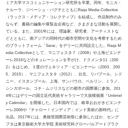
ミア大学マスコミュニケーション研究所を卒業。同年、モニカ・
ナルーラ、ジベーシュ・バグチとともにRaqs Media Collective
（ラックス・メディア・コレクティブ）を結成し、作品制作のみ
ならず、書籍の編集や展覧会企画など、さまざまな活動を展開し
ている。また、2001年には、理論家、研究者、アーティストな
どとともに、南アジアの同時代の都市空間や文化を考察するため
のプラットフォーム「Sarai」をデリーに共同設立した。Raqs M
edia Collectiveとして、マニフェスタ７（2008）や上海ビエンナ
ーレ2016などのキュレーションを手がけ、ドクメンタ11（200
2）をはじめ、３度のヴェネツィア・ビエンナーレ（2003、200
5、2015）、マニフェスタ９（2012）、台北、リバプール、シド
ニー、イスタンブール、上海、サンパウロ、ベルリン、ミラノ、
シンガポール、コチ・ムジリスなどの都市の国際展に参加。201
4年にはデリーの国立近代美術ギャラリーで大規模個展『Untimel
y Calendar』を開催した。日本国内では、岐阜おおがきビエンナ
ーレ2006や『チャロー！インディア：インド美術の新時代』に
出品。2017年には、奥能登国際芸術祭に参加したほか、セング
プタは東京藝術大学大学院 美術研究科グローバルアートプラク