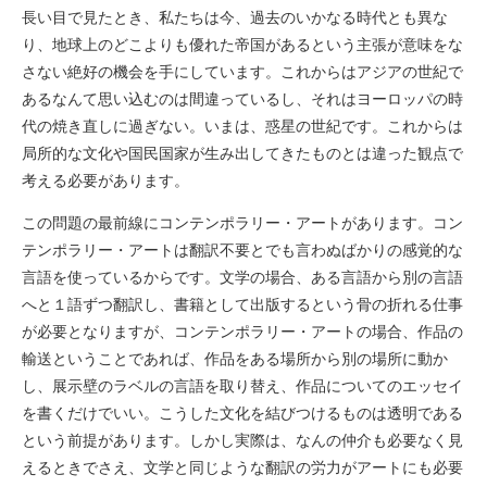
長い目で見たとき、私たちは今、過去のいかなる時代とも異な
り、地球上のどこよりも優れた帝国があるという主張が意味をな
さない絶好の機会を手にしています。これからはアジアの世紀で
あるなんて思い込むのは間違っているし、それはヨーロッパの時
代の焼き直しに過ぎない。いまは、惑星の世紀です。これからは
局所的な文化や国民国家が生み出してきたものとは違った観点で
考える必要があります。
この問題の最前線にコンテンポラリー・アートがあります。コン
テンポラリー・アートは翻訳不要とでも言わぬばかりの感覚的な
言語を使っているからです。文学の場合、ある言語から別の言語
へと１語ずつ翻訳し、書籍として出版するという骨の折れる仕事
が必要となりますが、コンテンポラリー・アートの場合、作品の
輸送ということであれば、作品をある場所から別の場所に動か
し、展示壁のラベルの言語を取り替え、作品についてのエッセイ
を書くだけでいい。こうした文化を結びつけるものは透明である
という前提があります。しかし実際は、なんの仲介も必要なく見
えるときでさえ、文学と同じような翻訳の労力がアートにも必要