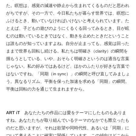
た。瞑想は、感覚の減速や静止から生まれてくるものだと思われ
がちですが、その一方で、今日私たちが暮らす世界では、瞑想に
ふけるとき、動いていなければいけないと考えられています。た
とえば、子どもの遊びのようにくるくる回ってみるとき、目が眩
むのは動いているときではなく、動きを止めたときだということ
は誰ものが知っていますよね。自分が止まっても、感覚は回った
ままで世界も回転し続ける。私たちは明確さ（clarity）の瞬間を
掴もうとしている、いや、おそらく明確さというのは適当な言葉
じゃない。私の好みではあるけど、ほかのふたりが好きな言葉で
はないですね。「同期（in sync）」の瞬間と呼び直してみましょ
う。異なるリズム、平衡を保った加速を求める「同期」の瞬間。
平衡は回転の力を通じて生まれますから。
ART iT
あなたたちの作品には愛をテーマにしたものもありま
すね。あなたたちが取り組んでいるテーマのなかでも際立ったも
のだと思いますが、それは欲望や同時代性、あるいは「同期」に
ついて考えることに確実に関係しています。この傾向はどこから