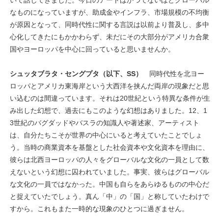
いて話してきました。今日のアートはかつてないほどグローバル
なものになっていますが、助成金やインフラ、市場規模の不均衡
が原因となって、同時代性に関する言説は以前より普及し、多中
心化してきたにもかかわらず、未だにその大部分がアメリカ合衆
国やヨーロッパを中心に回っていると思いませんか。
シュッタブラタ・セングプタ（以下、SS）
同時代性を北ヨー
ロッパとアメリカ東海岸という大西洋を挟んだ両岸の現象だと思
い込むのは間違っています。それは20世紀という特異な条件が生
み出した幻想で、過去にもこのような幻想はありました。12、1
3世紀のバグダッドやバスラの知識人や著述家、アーティスト
は、自分たちこそが世界の中心にいると考えていたことでしょ
う。当時の商業資本を基盤とした社会資本や文化資本を理由に、
彼らは北西ヨーロッパの人々をグローバルな文化の一員として数
えないという幻想に囚われていました。事実、彼らはグローバル
な文化の一員ではなかった。中国も自らをあらゆるものの中心だ
と捉えていたでしょう。真ん「中」の「国」と称していたわけで
すから。これもまた一時的な現象のひとつに過ぎません。