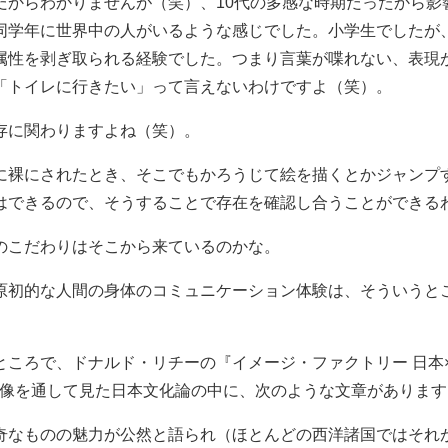
だからわかりませんが（笑）、10代の多感な時期だったから影
同学年に世界中の人がいるような感じでした。小学生でしたが
属性を剥ぎ取られる経験でした。つまり言葉が喋れない、表現
「トイレに行きたい」って言えないわけですよ（笑）。
存に関わりますよね（笑）。
に裸にされたとき、そこでもかろうじて絵を描くとかジャンプ
はできるので、そうすることで存在を確認し合うことができる
のこだわりはそこから来ているのかな。
原初的な人間の身体のコミュニケーション体験は、そういうと
ところで、ドナルド・リチーの『イメージ・ファクトリー 日本×
う映像を通して見た日本文化論の中に、次のような文章があります
奇なものの魅力が公然と語られ（ほとんどの西洋諸国ではそれ