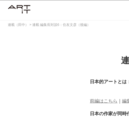
Skip
to
content
連載（田中）
>
連載 編集長対談6：住友文彦（後編）
連
日本的アートとは
前編はこちら
｜
編
日本の作家が同時