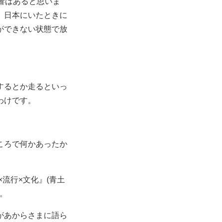
響はあると思いま
、日本にいたときに
ができない状態で放
するとか走るといっ
わけです。
ころで何かあったか
流行×文化』(青土
。
があからさまに語ら