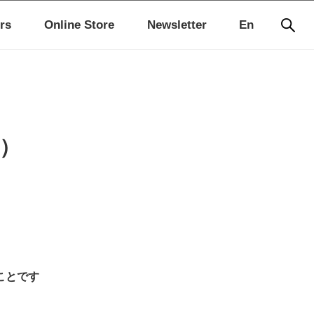
rs
Online Store
Newsletter
En
編）
ことです