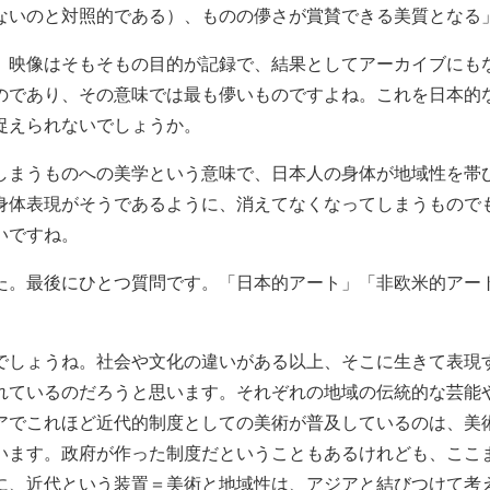
ないのと対照的である）、ものの儚さが賞賛できる美質となる
、映像はそもそもの目的が記録で、結果としてアーカイブにも
のであり、その意味では最も儚いものですよね。これを日本的
捉えられないでしょうか。
しまうものへの美学という意味で、日本人の身体が地域性を帯
身体表現がそうであるように、消えてなくなってしまうもので
いですね。
た。最後にひとつ質問です。「日本的アート」「非欧米的アー
でしょうね。社会や文化の違いがある以上、そこに生きて表現
れているのだろうと思います。それぞれの地域の伝統的な芸能
アでこれほど近代的制度としての美術が普及しているのは、美
います。政府が作った制度だということもあるけれども、ここ
に、近代という装置＝美術と地域性は、アジアと結びつけて考