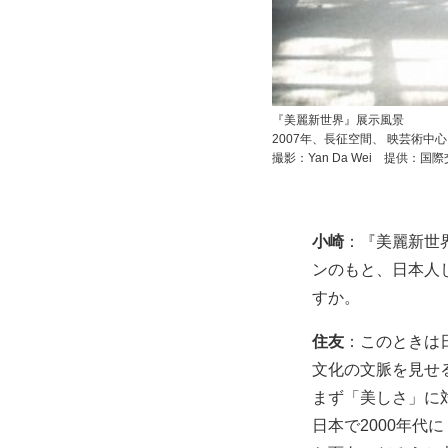
『美麗新世界』展示風景
2007年、長征空間、 映芸術中
撮影：Yan Da Wei 提供：国
小崎
：『美麗新世
ンのもと、日本人
すか。
住友
：このときは
文化の文脈を見せ
まず「美しさ」に
日本で2000年