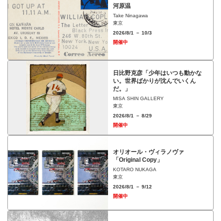
河原温
Take Ninagawa
東京
2026/8/1 － 10/3
開催中
日比野克彦「少年はいつも動かな
い。世界ばかりが沈んでいくん
だ。」
MISA SHIN GALLERY
東京
2026/8/1 － 8/29
開催中
オリオール・ヴィラノヴァ
「Original Copy」
KOTARO NUKAGA
東京
2026/8/1 － 9/12
開催中