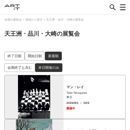
Skip
to
content
全国の展覧会
>
地域から探す
>
天王洲・品川・大崎の展覧会
天王洲・品川・大崎の展覧会
終了日順
開始日順
新着順
会期終了も含む
本日開催のみ
マン・レイ
Take Ninagawa
東京
2026/8/1 － 10/3
開催中