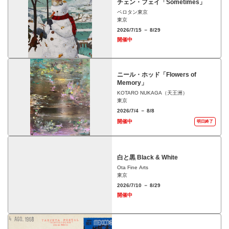
チェン・フェイ「Sometimes」
ペロタン東京
東京
2026/7/15 － 8/29
開催中
ニール・ホッド「Flowers of
Memory」
KOTARO NUKAGA（天王洲）
東京
2026/7/4 － 8/8
開催中
明日終了
白と黒 Black & White
Ota Fine Arts
東京
2026/7/10 － 8/29
開催中