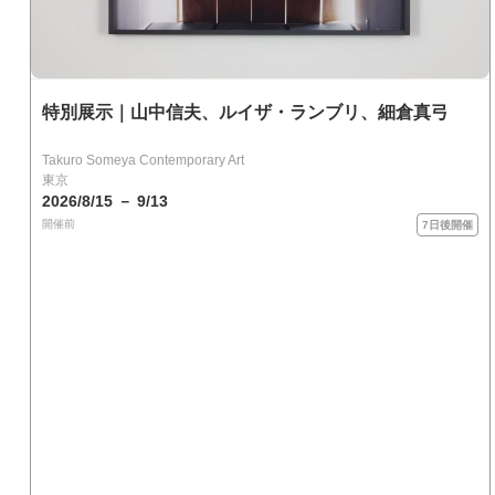
特別展示｜山中信夫、ルイザ・ランブリ、細倉真弓
Takuro Someya Contemporary Art
東京
2026/8/15 － 9/13
開催前
7日後開催