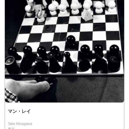
マン・レイ
Take Ninagawa
東京