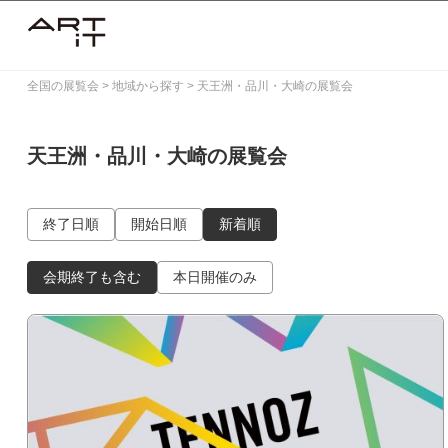
Skip
to
content
全国の展覧会
>
地域から探す
>
天王洲・品川・大崎の展覧会
天王洲・品川・大崎の展覧会
終了日順
開始日順
新着順
会期終了も含む
本日開催のみ