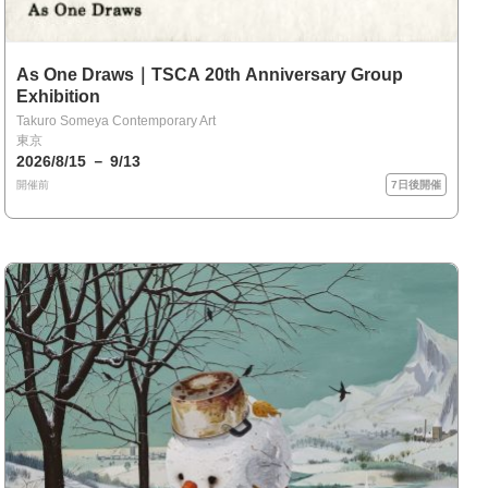
As One Draws｜TSCA 20th Anniversary Group
Exhibition
Takuro Someya Contemporary Art
東京
2026/8/15 － 9/13
開催前
7日後開催