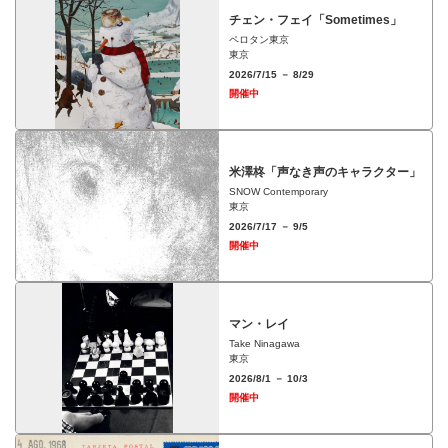
チェン・フェイ「Sometimes」
ペロタン東京
東京
2026/7/15 － 8/29
開催中
米澤柊「声なき声のキャラクター」
SNOW Contemporary
東京
2026/7/17 － 9/5
開催中
マン・レイ
Take Ninagawa
東京
2026/8/1 － 10/3
開催中