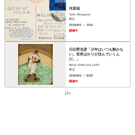
河原温
Take Ninagawa
東京
2026/8/1 － 10/3
開催中
日比野克彦「少年はいつも動かな
い。世界ばかりが沈んでいくん
だ。」
MISA SHIN GALLERY
東京
2026/8/1 － 8/29
開催中
1
2
»