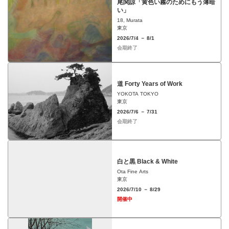
尾関諒「黄色い霧のためにもう薄暗
い」
18, Murata
東京
2026/7/4 － 8/1
会期終了
道 Forty Years of Work
YOKOTA TOKYO
東京
2026/7/6 － 7/31
会期終了
白と黒 Black & White
Ota Fine Arts
東京
2026/7/10 － 8/29
開催中