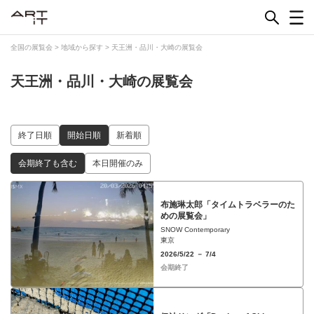
Skip
to
content
全国の展覧会
>
地域から探す
>
天王洲・品川・大崎の展覧会
天王洲・品川・大崎の展覧会
終了日順
開始日順
新着順
会期終了も含む
本日開催のみ
布施琳太郎「タイムトラベラーのた
めの展覧会」
SNOW Contemporary
東京
2026/5/22 － 7/4
会期終了