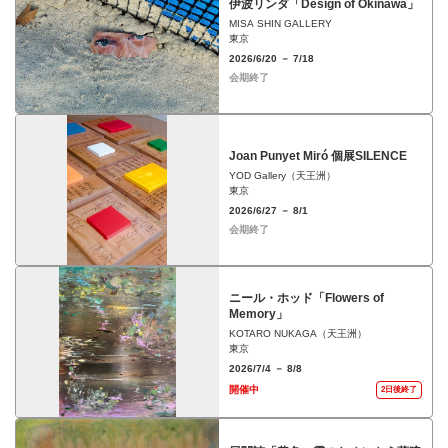
伊波リンダ「Design of Okinawa」
MISA SHIN GALLERY
東京
2026/6/20 － 7/18
会期終了
Joan Punyet Miró 個展SILENCE
YOD Gallery（天王洲）
東京
2026/6/27 － 8/1
会期終了
ニール・ホッド「Flowers of
Memory」
KOTARO NUKAGA（天王洲）
東京
2026/7/4 － 8/8
開催中
2日後終了